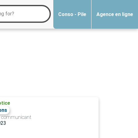
Conso - Pile
Agence en ligne
tice
ons
eur communicant
023