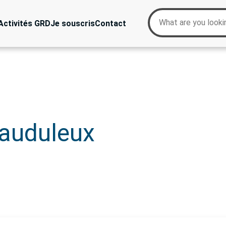
Activités GRD
Je souscris
Contact
auduleux